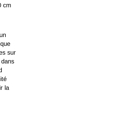
0 cm
 un
ique
es sur
 dans
d
ité
r la