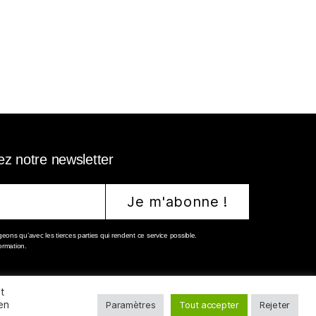
ez notre newsletter
ons qu’avec les tierces parties qui rendent ce service possible.
formation.
t
en
Paramètres
Tout accepter
Rejeter
Tous droits réservés