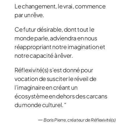
Le changement, le vrai, commence
par un rêve.
Ce futur désirable, dont tout le
monde parle, adviendra en nous
réappropriant notre imagination et
notre capacité à rêver.
Réflexivité(s) s’est donné pour
vocation de susciter le réveil de
l’imaginaire en créant un
écosystème en dehors des carcans
du monde culturel. “
—
Boris Pierre, créateur de Réflexivité(s)