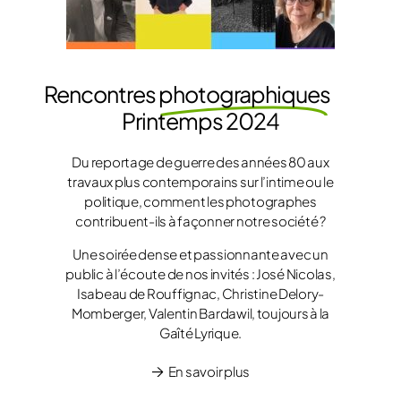
Rencontres
photographiques
Printemps 2024
Du reportage de guerre des années 80 aux
travaux plus contemporains sur l’intime ou le
politique, comment les photographes
contribuent-ils à façonner notre société ?
Une soirée dense et passionnante avec un
public à l’écoute de nos invités : José Nicolas,
Isabeau de Rouffignac, Christine Delory-
Momberger, Valentin Bardawil, toujours à la
Gaîté Lyrique.
En savoir plus