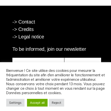
-> Contact
-> Credits
-> Legal notice
To be informed, join our newsletter
Bienvenue ! Ce site utilise des cookies pour mesurer la
fréquentation du site afin d’en améliorer le fonctionnement et
We keep your data private and only share it with third parties who make this
l’administration et améliorer votre expérience utilisateur.
service possible.
Read our privacy policy for more information.
Nous conservons votre choix pendant 13 mois. Vous pouvez
changer ce choix à tout moment en vous rendant sur la page
Données personnelles et cookies.
Settings
Accept all
Reject
©Réfléxivité(s)
Tous droits réservés